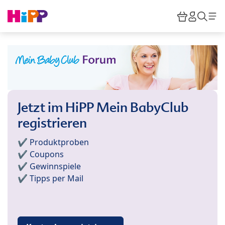
Skip to main content
Warenkor
HiPP M
Such
Jetzt im HiPP Mein BabyClub
registrieren
✔️ Produktproben
✔️ Coupons
✔️ Gewinnspiele
✔️ Tipps per Mail