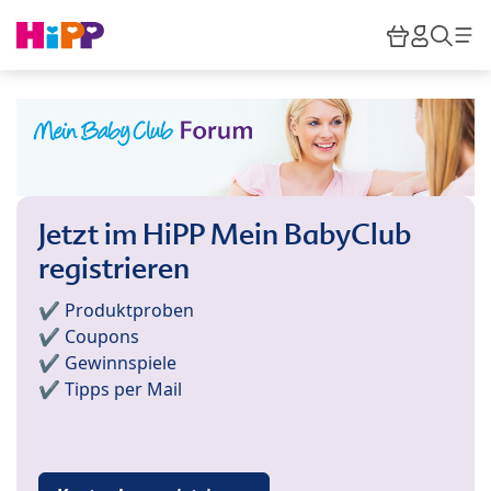
Skip to main content
Warenkor
HiPP M
Such
Jetzt im HiPP Mein BabyClub
registrieren
✔️ Produktproben
✔️ Coupons
✔️ Gewinnspiele
✔️ Tipps per Mail