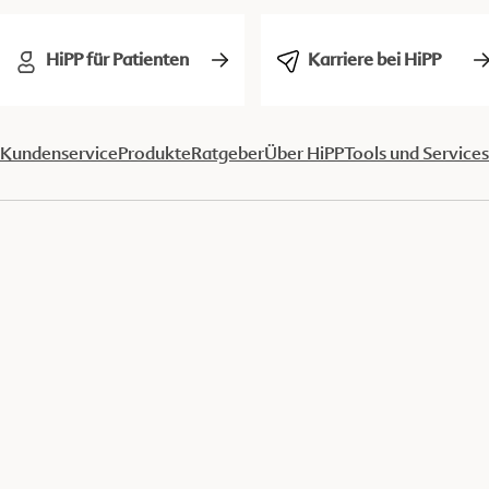
HiPP für Patienten
Karriere bei HiPP
Kundenservice
Produkte
Ratgeber
Über HiPP
Tools und Services