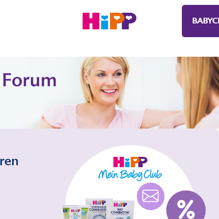
BABYC
eren