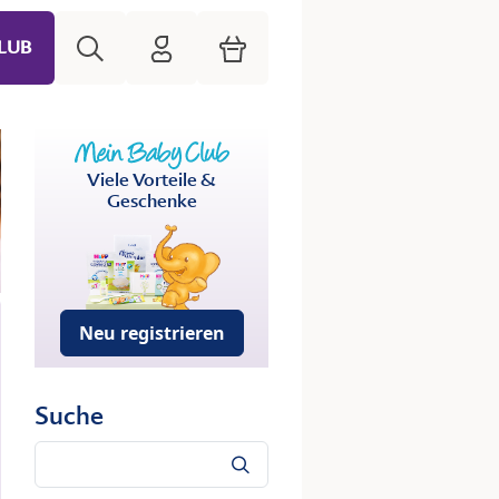
Suche
HiPP Mein Babyclub
Warenkorb
LUB
Viele Vorteile &
Geschenke
Neu registrieren
Suche
Suche