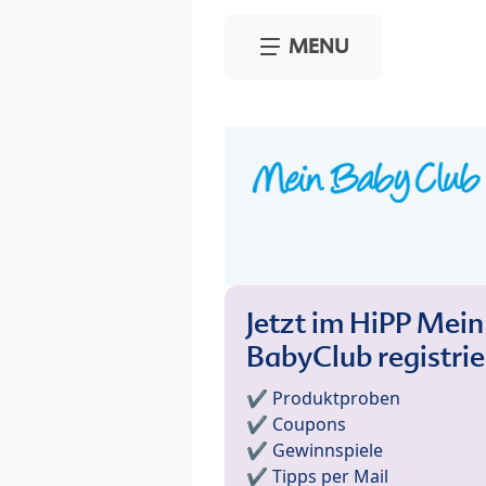
Skip to main content
MENU
Jetzt im HiPP Mein
BabyClub registri
✔️ Produktproben
✔️ Coupons
✔️ Gewinnspiele
✔️ Tipps per Mail