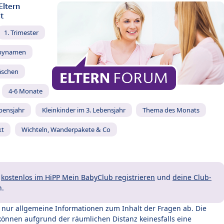
Eltern
t
1. Trimester
bynamen
äschen
4-6 Monate
ebensjahr
Kleinkinder im 3. Lebensjahr
Thema des Monats
kt
Wichteln, Wanderpakete & Co
t
kostenlos im HiPP Mein BabyClub registrieren
und
deine Club-
n.
t nur allgemeine Informationen zum Inhalt der Fragen ab. Die
können aufgrund der räumlichen Distanz keinesfalls eine