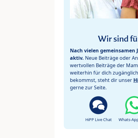
Wir sind fü
Nach vielen gemeinsamen J
aktiv.
Neue Beiträge oder Ant
wertvollen Beiträge der Mam
weiterhin für dich zugänglic
bekommst, steht dir unser
H
gerne zur Seite.
HiPP Live Chat
Whats-App