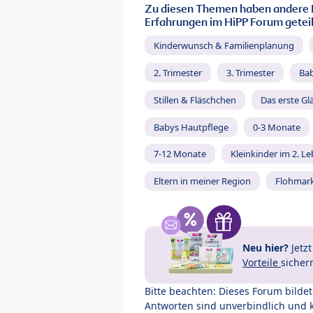
Zu diesen Themen haben andere 
Erfahrungen im HiPP Forum geteil
Kinderwunsch & Familienplanung
2. Trimester
3. Trimester
Ba
Stillen & Fläschchen
Das erste Gl
Babys Hautpflege
0-3 Monate
7-12 Monate
Kleinkinder im 2. L
Eltern in meiner Region
Flohmar
Neu hier?
Jetz
Vorteile
sicher
Bitte beachten: Dieses Forum bilde
Antworten sind unverbindlich und 