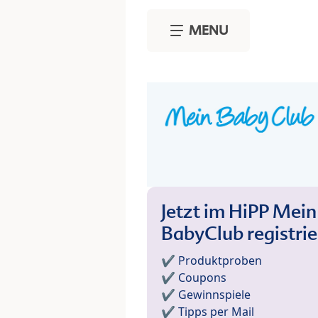
Skip to main content
MENU
Jetzt im HiPP Mein
BabyClub registri
✔️ Produktproben
✔️ Coupons
✔️ Gewinnspiele
✔️ Tipps per Mail