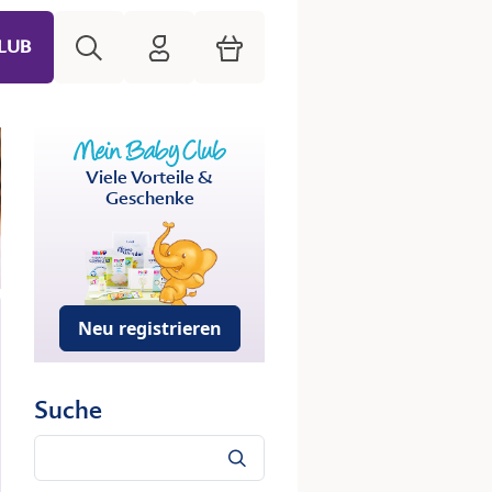
Suche
HiPP Mein Babyclub
Warenkorb
LUB
Viele Vorteile &
Geschenke
Neu registrieren
Suche
Suche