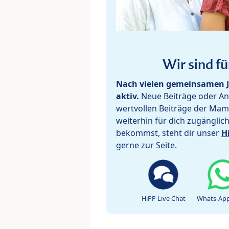
Wir sind fü
Nach vielen gemeinsamen J
aktiv.
Neue Beiträge oder Ant
wertvollen Beiträge der Mam
weiterhin für dich zugänglic
bekommst, steht dir unser
H
gerne zur Seite.
HiPP Live Chat
Whats-App