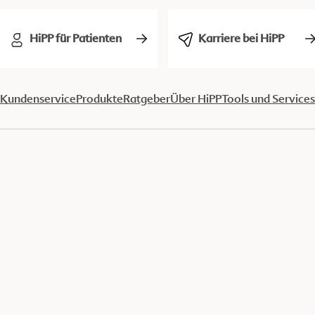
HiPP für Patienten
Karriere bei HiPP
Kundenservice
Produkte
Ratgeber
Über HiPP
Tools und Services