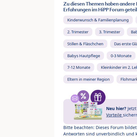
Zu diesen Themen haben andere 
Erfahrungen im HiPP Forum geteil
Kinderwunsch & Familienplanung
2. Trimester
3. Trimester
Ba
Stillen & Fläschchen
Das erste Gl
Babys Hautpflege
0-3 Monate
7-12 Monate
Kleinkinder im 2. L
Eltern in meiner Region
Flohmar
Neu hier?
Jetz
Vorteile
sicher
Bitte beachten: Dieses Forum bilde
Antworten sind unverbindlich und 