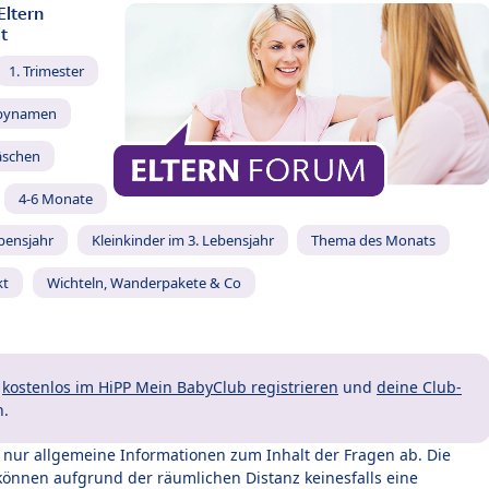
Eltern
t
1. Trimester
bynamen
äschen
4-6 Monate
ebensjahr
Kleinkinder im 3. Lebensjahr
Thema des Monats
kt
Wichteln, Wanderpakete & Co
t
kostenlos im HiPP Mein BabyClub registrieren
und
deine Club-
n.
t nur allgemeine Informationen zum Inhalt der Fragen ab. Die
können aufgrund der räumlichen Distanz keinesfalls eine