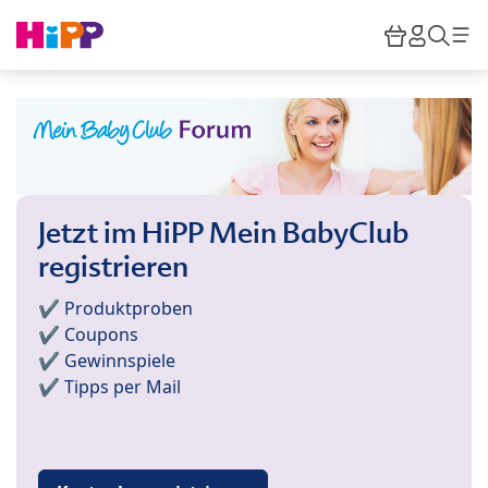
Skip to main content
Warenkor
HiPP M
Such
Jetzt im HiPP Mein BabyClub
registrieren
✔️ Produktproben
✔️ Coupons
✔️ Gewinnspiele
✔️ Tipps per Mail