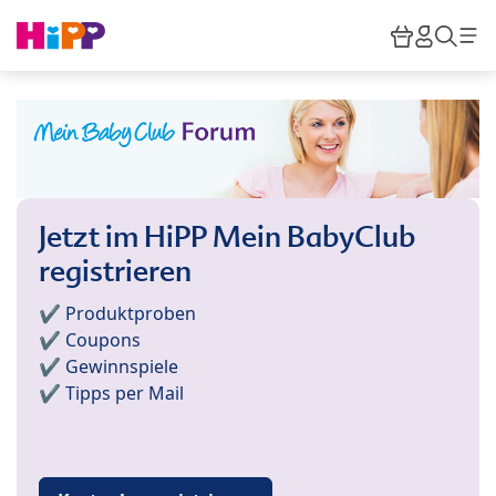
Skip to main content
Warenkor
HiPP M
Such
Jetzt im HiPP Mein BabyClub
registrieren
✔️ Produktproben
✔️ Coupons
✔️ Gewinnspiele
✔️ Tipps per Mail