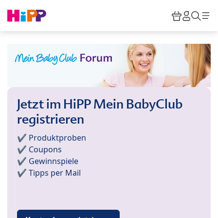
Skip to main content
Warenkor
HiPP M
Such
Jetzt im HiPP Mein BabyClub
registrieren
✔️ Produktproben
✔️ Coupons
✔️ Gewinnspiele
✔️ Tipps per Mail