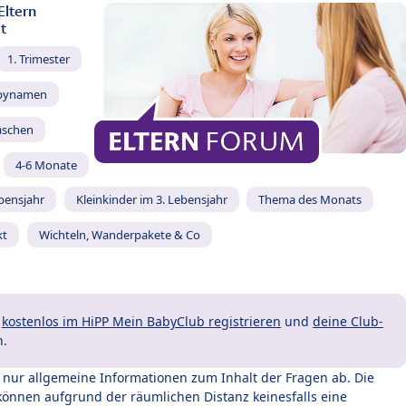
Eltern
t
1. Trimester
bynamen
äschen
4-6 Monate
ebensjahr
Kleinkinder im 3. Lebensjahr
Thema des Monats
kt
Wichteln, Wanderpakete & Co
t
kostenlos im HiPP Mein BabyClub registrieren
und
deine Club-
n.
t nur allgemeine Informationen zum Inhalt der Fragen ab. Die
können aufgrund der räumlichen Distanz keinesfalls eine