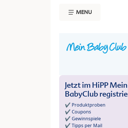
Skip to main content
MENU
Jetzt im HiPP Mein
BabyClub registri
✔️ Produktproben
✔️ Coupons
✔️ Gewinnspiele
✔️ Tipps per Mail