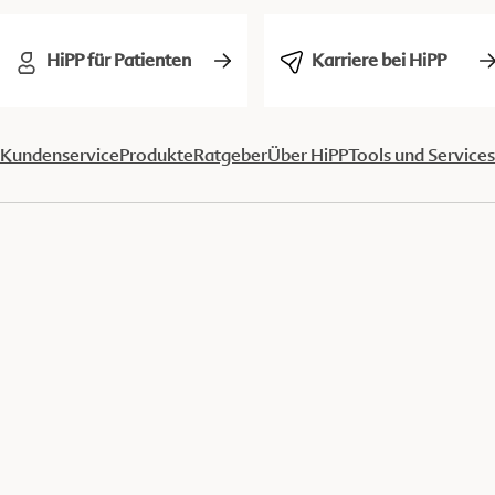
HiPP für Patienten
Karriere bei HiPP
Kundenservice
Produkte
Ratgeber
Über HiPP
Tools und Services