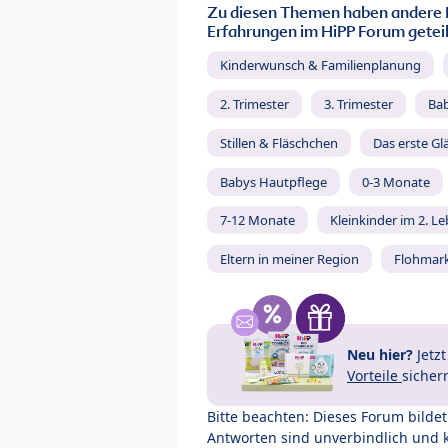
Zu diesen Themen haben andere 
Erfahrungen im HiPP Forum geteil
Kinderwunsch & Familienplanung
2. Trimester
3. Trimester
Ba
Stillen & Fläschchen
Das erste Gl
Babys Hautpflege
0-3 Monate
7-12 Monate
Kleinkinder im 2. L
Eltern in meiner Region
Flohmar
Neu hier?
Jetz
Vorteile
sicher
Bitte beachten: Dieses Forum bilde
Antworten sind unverbindlich und 