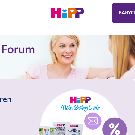
BABYC
eren