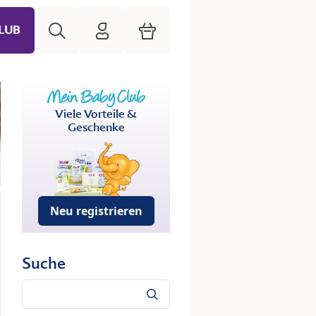
Suche
HiPP Mein Babyclub
Warenkorb
LUB
Viele Vorteile &
Geschenke
Neu registrieren
Suche
Suche