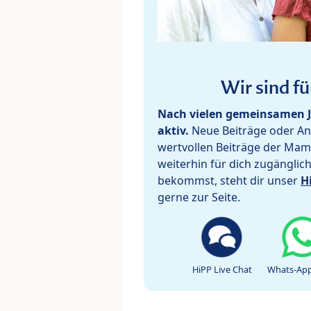
Wir sind fü
Nach vielen gemeinsamen J
aktiv.
Neue Beiträge oder Ant
wertvollen Beiträge der Mam
weiterhin für dich zugänglic
bekommst, steht dir unser
H
gerne zur Seite.
HiPP Live Chat
Whats-App