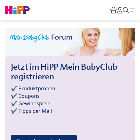
Skip to main content
Warenkor
HiPP M
Such
Jetzt im HiPP Mein BabyClub
registrieren
✔️ Produktproben
✔️ Coupons
✔️ Gewinnspiele
✔️ Tipps per Mail