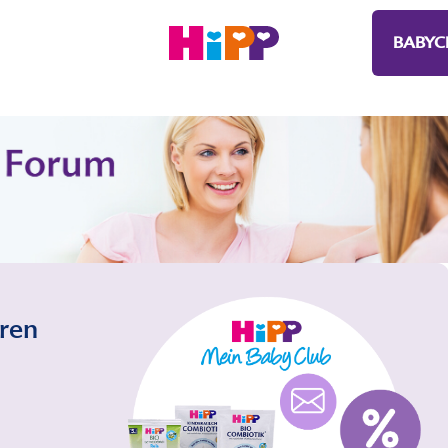
BABYC
eren