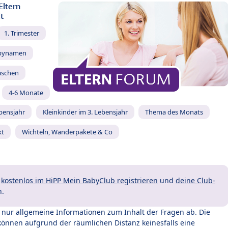
Eltern
t
1. Trimester
bynamen
äschen
4-6 Monate
ebensjahr
Kleinkinder im 3. Lebensjahr
Thema des Monats
kt
Wichteln, Wanderpakete & Co
t
kostenlos im HiPP Mein BabyClub registrieren
und
deine Club-
n.
t nur allgemeine Informationen zum Inhalt der Fragen ab. Die
können aufgrund der räumlichen Distanz keinesfalls eine