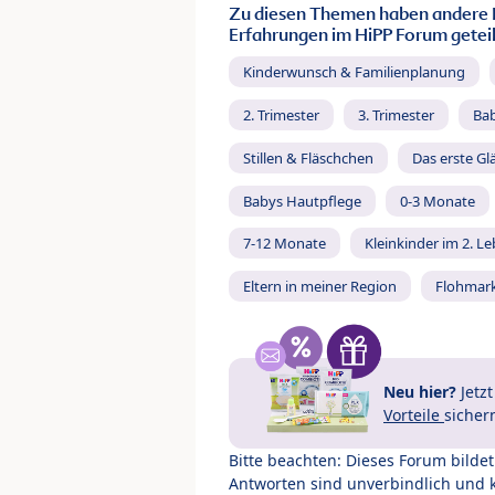
Zu diesen Themen haben andere 
Erfahrungen im HiPP Forum geteil
Kinderwunsch & Familienplanung
2. Trimester
3. Trimester
Ba
Stillen & Fläschchen
Das erste Gl
Babys Hautpflege
0-3 Monate
7-12 Monate
Kleinkinder im 2. L
Eltern in meiner Region
Flohmar
Neu hier?
Jetz
Vorteile
sicher
Bitte beachten: Dieses Forum bilde
Antworten sind unverbindlich und 