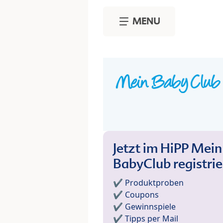
Skip to main content
MENU
Jetzt im HiPP Mein
BabyClub registri
✔️ Produktproben
✔️ Coupons
✔️ Gewinnspiele
✔️ Tipps per Mail