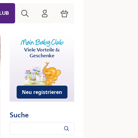
Suche
HiPP Mein Babyclub
Warenkorb
LUB
Viele Vorteile &
Geschenke
Neu registrieren
Suche
Suche