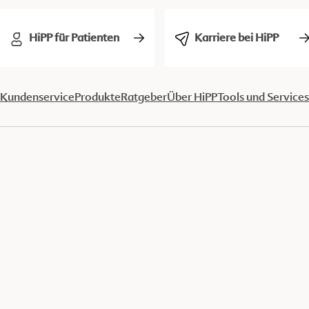
HiPP für Patienten
Karriere bei HiPP
Kundenservice
Produkte
Ratgeber
Über HiPP
Tools und Services