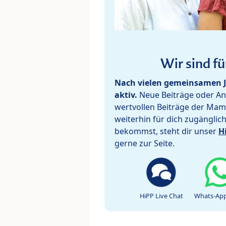
Wir sind fü
Nach vielen gemeinsamen J
aktiv.
Neue Beiträge oder Ant
wertvollen Beiträge der Mam
weiterhin für dich zugänglic
bekommst, steht dir unser
H
gerne zur Seite.
HiPP Live Chat
Whats-App