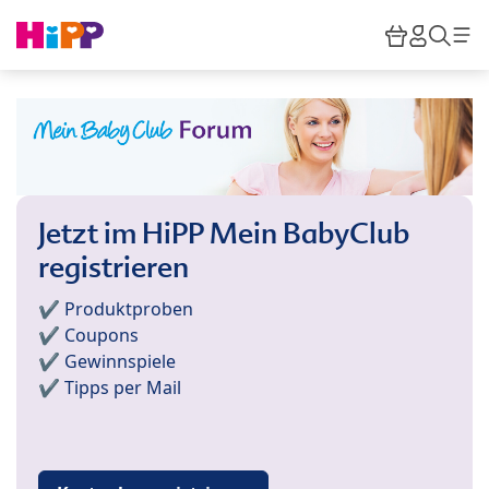
Skip to main content
Warenkor
HiPP M
Such
Jetzt im HiPP Mein BabyClub
registrieren
✔️ Produktproben
✔️ Coupons
✔️ Gewinnspiele
✔️ Tipps per Mail