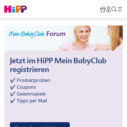
Skip to main content
Warenkor
HiPP M
Such
Jetzt im HiPP Mein BabyClub
registrieren
✔️ Produktproben
✔️ Coupons
✔️ Gewinnspiele
✔️ Tipps per Mail