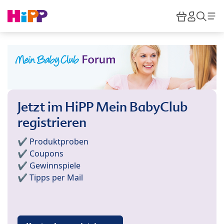
Skip to main content
Warenkor
HiPP M
Such
Jetzt im HiPP Mein BabyClub
registrieren
✔️ Produktproben
✔️ Coupons
✔️ Gewinnspiele
✔️ Tipps per Mail