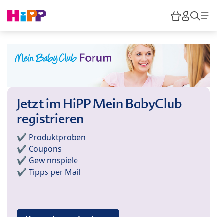
Skip to main content
Warenkor
HiPP M
Such
Jetzt im HiPP Mein BabyClub
registrieren
✔️ Produktproben
✔️ Coupons
✔️ Gewinnspiele
✔️ Tipps per Mail