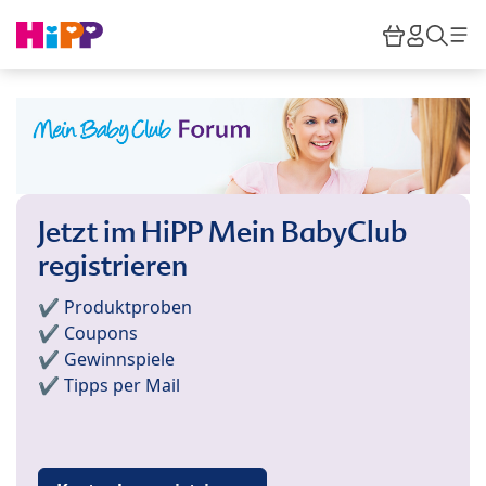
Skip to main content
Warenkor
HiPP M
Such
Jetzt im HiPP Mein BabyClub
registrieren
✔️ Produktproben
✔️ Coupons
✔️ Gewinnspiele
✔️ Tipps per Mail