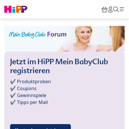
Skip to main content
Warenkor
HiPP M
Such
Jetzt im HiPP Mein BabyClub
registrieren
✔️ Produktproben
✔️ Coupons
✔️ Gewinnspiele
✔️ Tipps per Mail