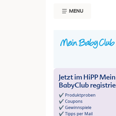
Skip to main content
MENU
Jetzt im HiPP Mein
BabyClub registri
✔️ Produktproben
✔️ Coupons
✔️ Gewinnspiele
✔️ Tipps per Mail