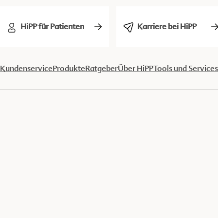
HiPP für Patienten
Karriere bei HiPP
Kundenservice
Produkte
Ratgeber
Über HiPP
Tools und Services