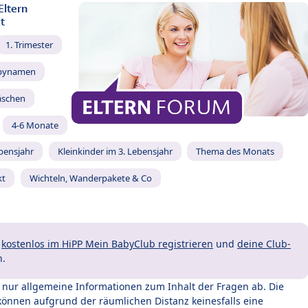
Eltern
t
1. Trimester
bynamen
äschen
4-6 Monate
ebensjahr
Kleinkinder im 3. Lebensjahr
Thema des Monats
kt
Wichteln, Wanderpakete & Co
t
kostenlos im HiPP Mein BabyClub registrieren
und
deine Club-
n.
t nur allgemeine Informationen zum Inhalt der Fragen ab. Die
können aufgrund der räumlichen Distanz keinesfalls eine