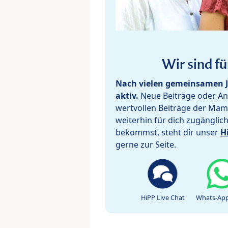
Wir sind fü
Nach vielen gemeinsamen J
aktiv.
Neue Beiträge oder Ant
wertvollen Beiträge der Mam
weiterhin für dich zugänglic
bekommst, steht dir unser
H
gerne zur Seite.
HiPP Live Chat
Whats-App