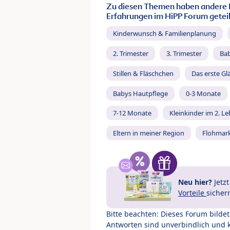
Zu diesen Themen haben andere 
Erfahrungen im HiPP Forum geteil
Kinderwunsch & Familienplanung
2. Trimester
3. Trimester
Ba
Stillen & Fläschchen
Das erste Gl
Babys Hautpflege
0-3 Monate
7-12 Monate
Kleinkinder im 2. L
Eltern in meiner Region
Flohmar
Neu hier?
Jetz
Vorteile
sicher
Bitte beachten: Dieses Forum bilde
Antworten sind unverbindlich und 