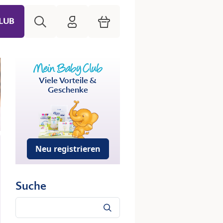
Suche
HiPP Mein Babyclub
Warenkorb
LUB
Viele Vorteile &
Geschenke
Neu registrieren
Suche
Suche