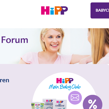
BABYC
eren