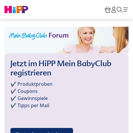
Skip to main content
Warenkor
HiPP M
Such
Jetzt im HiPP Mein BabyClub
registrieren
✔️ Produktproben
✔️ Coupons
✔️ Gewinnspiele
✔️ Tipps per Mail