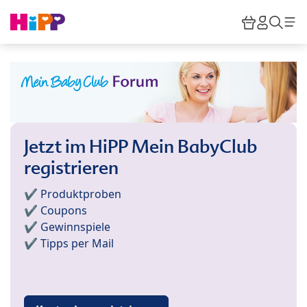
Skip to main content
Warenkor
HiPP M
Such
Jetzt im HiPP Mein BabyClub
registrieren
✔️ Produktproben
✔️ Coupons
✔️ Gewinnspiele
✔️ Tipps per Mail