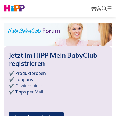
Skip to main content
Warenkor
HiPP M
Such
Jetzt im HiPP Mein BabyClub
registrieren
✔️ Produktproben
✔️ Coupons
✔️ Gewinnspiele
✔️ Tipps per Mail