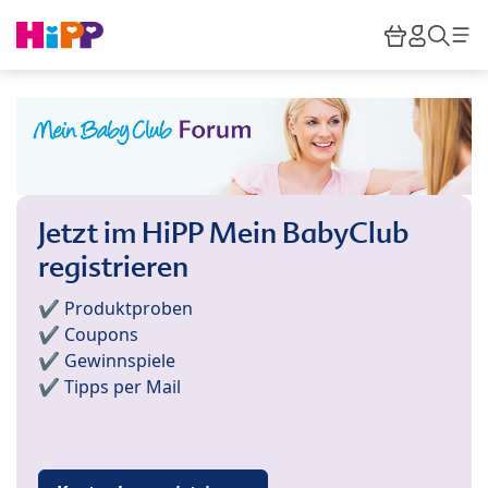
Skip to main content
Warenkor
HiPP M
Such
Jetzt im HiPP Mein BabyClub
registrieren
✔️ Produktproben
✔️ Coupons
✔️ Gewinnspiele
✔️ Tipps per Mail