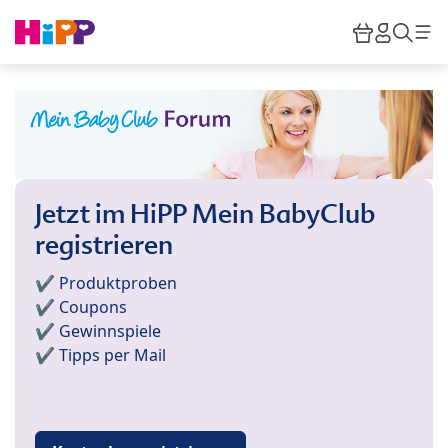
Skip to main content
Warenkor
HiPP M
Such
Jetzt im HiPP Mein BabyClub
registrieren
✔️ Produktproben
✔️ Coupons
✔️ Gewinnspiele
✔️ Tipps per Mail