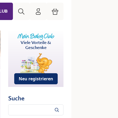
Suche
HiPP Mein Babyclub
Warenkorb
LUB
Viele Vorteile &
Geschenke
Neu registrieren
Suche
Suche