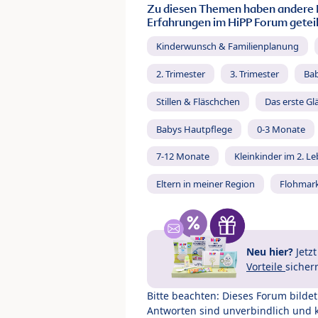
Zu diesen Themen haben andere 
Erfahrungen im HiPP Forum geteil
Kinderwunsch & Familienplanung
2. Trimester
3. Trimester
Ba
Stillen & Fläschchen
Das erste Gl
Babys Hautpflege
0-3 Monate
7-12 Monate
Kleinkinder im 2. L
Eltern in meiner Region
Flohmar
Neu hier?
Jetz
Vorteile
sicher
Bitte beachten: Dieses Forum bilde
Antworten sind unverbindlich und 