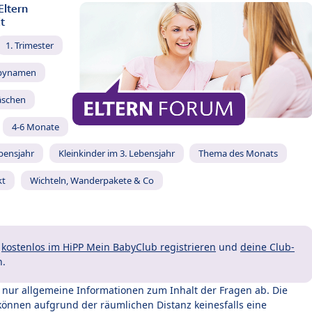
Eltern
t
1. Trimester
bynamen
äschen
4-6 Monate
ebensjahr
Kleinkinder im 3. Lebensjahr
Thema des Monats
kt
Wichteln, Wanderpakete & Co
t
kostenlos im HiPP Mein BabyClub registrieren
und
deine Club-
n.
t nur allgemeine Informationen zum Inhalt der Fragen ab. Die
können aufgrund der räumlichen Distanz keinesfalls eine