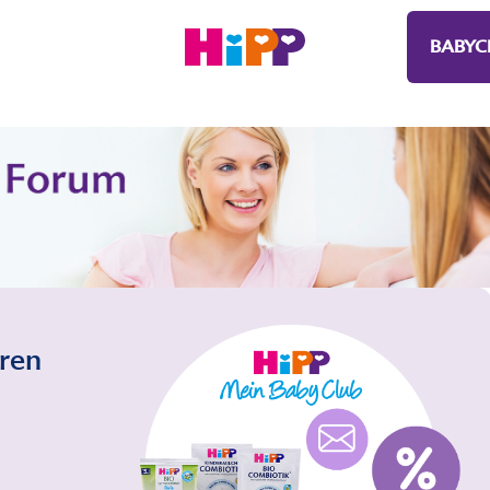
BABYC
eren