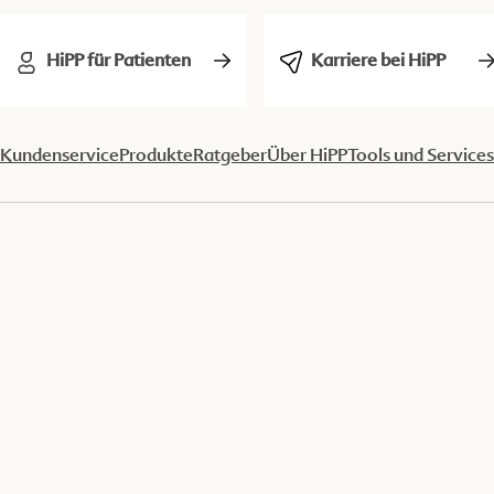
HiPP für Patienten
Karriere bei HiPP
Kundenservice
Produkte
Ratgeber
Über HiPP
Tools und Services