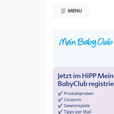
Skip to main content
MENU
Jetzt im HiPP Mein
BabyClub registri
✔️ Produktproben
✔️ Coupons
✔️ Gewinnspiele
✔️ Tipps per Mail