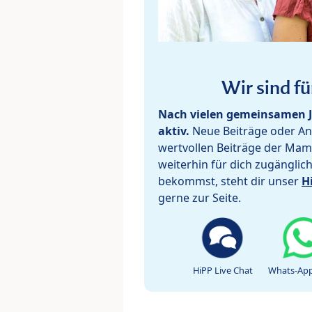
Wir sind fü
Nach vielen gemeinsamen J
aktiv.
Neue Beiträge oder Ant
wertvollen Beiträge der Mam
weiterhin für dich zugänglic
bekommst, steht dir unser
H
gerne zur Seite.
HiPP Live Chat
Whats-App