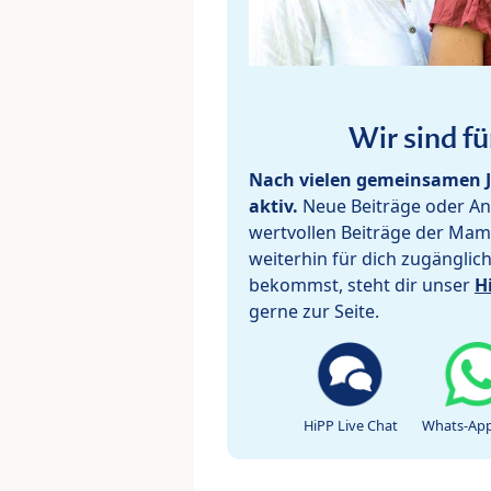
Wir sind fü
Nach vielen gemeinsamen J
aktiv.
Neue Beiträge oder Ant
wertvollen Beiträge der Mam
weiterhin für dich zugänglic
bekommst, steht dir unser
H
gerne zur Seite.
HiPP Live Chat
Whats-App