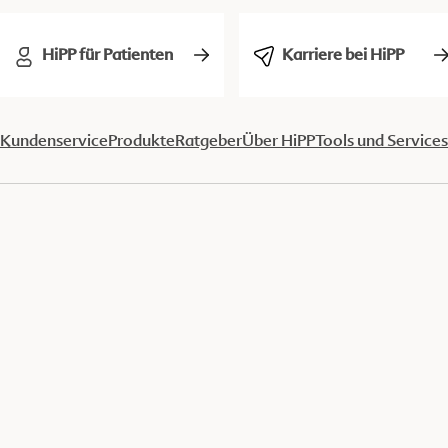
HiPP für Patienten
Karriere bei HiPP
Kundenservice
Produkte
Ratgeber
Über HiPP
Tools und Services