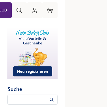
Suche
HiPP Mein Babyclub
Warenkorb
LUB
Viele Vorteile &
Geschenke
Neu registrieren
Suche
Suche