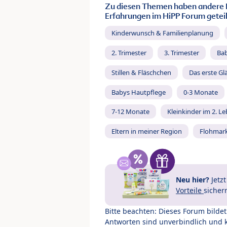
Zu diesen Themen haben andere 
Erfahrungen im HiPP Forum geteil
Kinderwunsch & Familienplanung
2. Trimester
3. Trimester
Ba
Stillen & Fläschchen
Das erste Gl
Babys Hautpflege
0-3 Monate
7-12 Monate
Kleinkinder im 2. L
Eltern in meiner Region
Flohmar
Neu hier?
Jetz
Vorteile
sicher
Bitte beachten: Dieses Forum bilde
Antworten sind unverbindlich und 