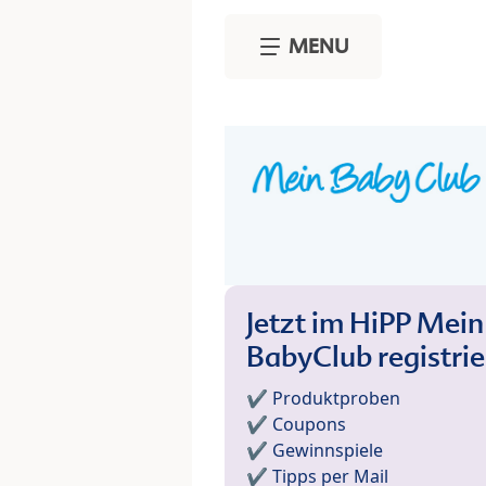
Skip to main content
MENU
Jetzt im HiPP Mein
BabyClub registri
✔️ Produktproben
✔️ Coupons
✔️ Gewinnspiele
✔️ Tipps per Mail