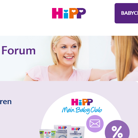
BABYC
eren