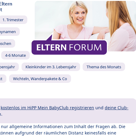
Eltern
t
1. Trimester
bynamen
äschen
4-6 Monate
ebensjahr
Kleinkinder im 3. Lebensjahr
Thema des Monats
kt
Wichteln, Wanderpakete & Co
t
kostenlos im HiPP Mein BabyClub registrieren
und
deine Club-
n.
t nur allgemeine Informationen zum Inhalt der Fragen ab. Die
können aufgrund der räumlichen Distanz keinesfalls eine