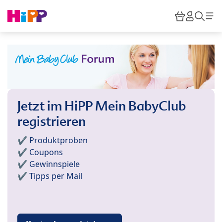
Skip to main content
Warenkor
HiPP M
Such
Jetzt im HiPP Mein BabyClub
registrieren
✔️ Produktproben
✔️ Coupons
✔️ Gewinnspiele
✔️ Tipps per Mail