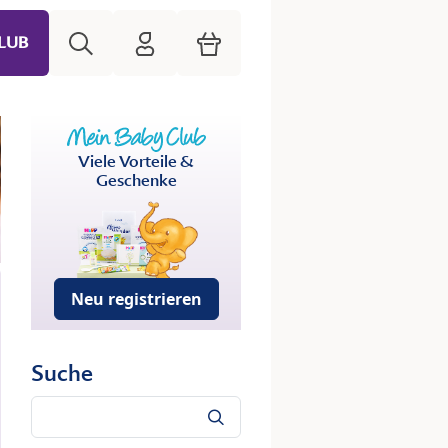
Suche
HiPP Mein Babyclub
Warenkorb
LUB
Viele Vorteile &
Geschenke
Neu registrieren
Suche
Suche