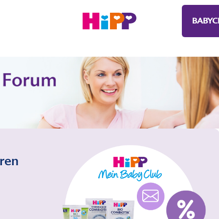
BABYC
eren