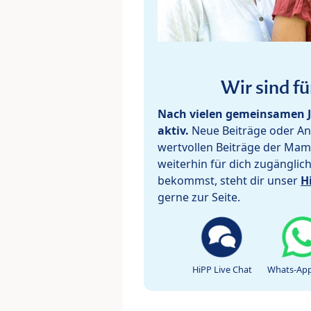
Wir sind fü
Nach vielen gemeinsamen J
aktiv.
Neue Beiträge oder Ant
wertvollen Beiträge der Mam
weiterhin für dich zugänglic
bekommst, steht dir unser
H
gerne zur Seite.
HiPP Live Chat
Whats-App