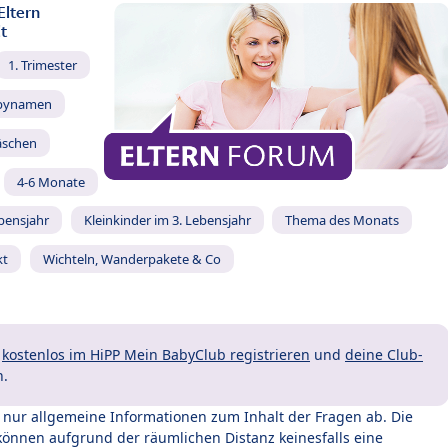
Eltern
t
1. Trimester
bynamen
äschen
4-6 Monate
ebensjahr
Kleinkinder im 3. Lebensjahr
Thema des Monats
kt
Wichteln, Wanderpakete & Co
t
kostenlos im HiPP Mein BabyClub registrieren
und
deine Club-
n.
t nur allgemeine Informationen zum Inhalt der Fragen ab. Die
können aufgrund der räumlichen Distanz keinesfalls eine