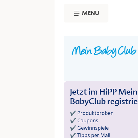
Skip to main content
MENU
Jetzt im HiPP Mein
BabyClub registri
✔️ Produktproben
✔️ Coupons
✔️ Gewinnspiele
✔️ Tipps per Mail