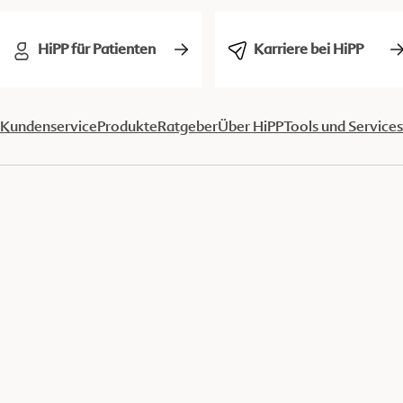
HiPP für Patienten
Karriere bei HiPP
Kundenservice
Produkte
Ratgeber
Über HiPP
Tools und Services