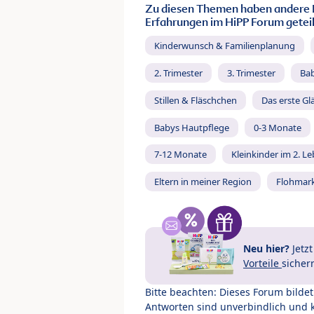
Zu diesen Themen haben andere 
Erfahrungen im HiPP Forum geteil
Kinderwunsch & Familienplanung
2. Trimester
3. Trimester
Ba
Stillen & Fläschchen
Das erste Gl
Babys Hautpflege
0-3 Monate
7-12 Monate
Kleinkinder im 2. L
Eltern in meiner Region
Flohmar
Neu hier?
Jetz
Vorteile
sicher
Bitte beachten: Dieses Forum bilde
Antworten sind unverbindlich und 