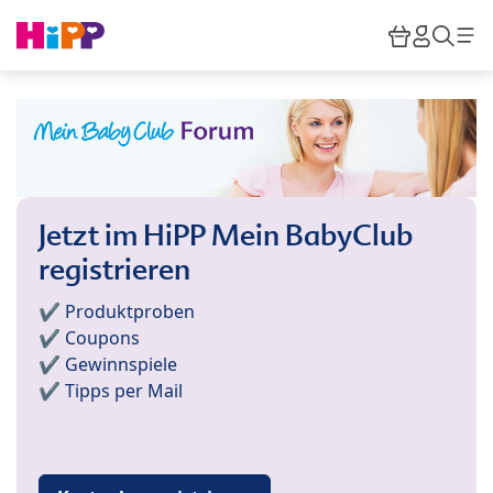
Skip to main content
Warenkor
HiPP M
Such
Jetzt im HiPP Mein BabyClub
registrieren
✔️ Produktproben
✔️ Coupons
✔️ Gewinnspiele
✔️ Tipps per Mail