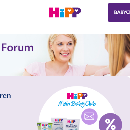
BABYC
eren