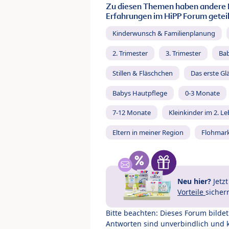
Zu diesen Themen haben andere 
Erfahrungen im HiPP Forum geteil
Kinderwunsch & Familienplanung
2. Trimester
3. Trimester
Ba
Stillen & Fläschchen
Das erste Gl
Babys Hautpflege
0-3 Monate
7-12 Monate
Kleinkinder im 2. L
Eltern in meiner Region
Flohmar
Neu hier?
Jetz
Vorteile
sicher
Bitte beachten: Dieses Forum bilde
Antworten sind unverbindlich und 