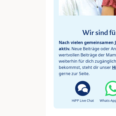
Wir sind fü
Nach vielen gemeinsamen J
aktiv.
Neue Beiträge oder Ant
wertvollen Beiträge der Mam
weiterhin für dich zugänglic
bekommst, steht dir unser
H
gerne zur Seite.
HiPP Live Chat
Whats-App