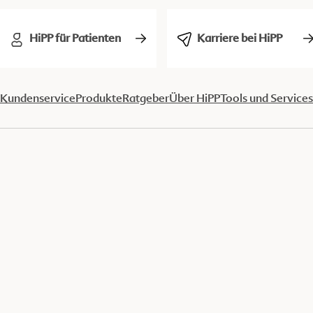
HiPP für Patienten
Karriere bei HiPP
Kundenservice
Produkte
Ratgeber
Über HiPP
Tools und Services