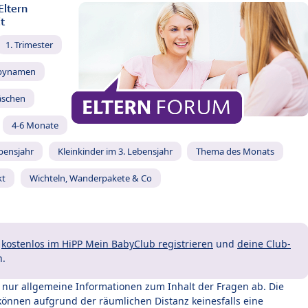
Eltern
t
1. Trimester
bynamen
äschen
4-6 Monate
ebensjahr
Kleinkinder im 3. Lebensjahr
Thema des Monats
kt
Wichteln, Wanderpakete & Co
t
kostenlos im HiPP Mein BabyClub registrieren
und
deine Club-
n.
t nur allgemeine Informationen zum Inhalt der Fragen ab. Die
können aufgrund der räumlichen Distanz keinesfalls eine