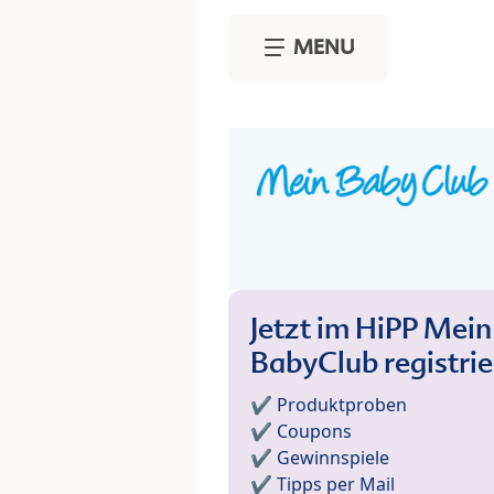
Skip to main content
MENU
Jetzt im HiPP Mein
BabyClub registri
✔️ Produktproben
✔️ Coupons
✔️ Gewinnspiele
✔️ Tipps per Mail