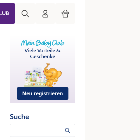
Suche
HiPP Mein Babyclub
Warenkorb
LUB
Viele Vorteile &
Geschenke
Neu registrieren
Suche
Suche