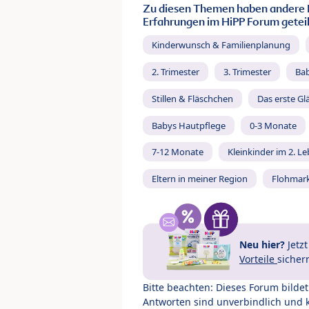
Zu diesen Themen haben andere 
Erfahrungen im HiPP Forum geteil
Kinderwunsch & Familienplanung
2. Trimester
3. Trimester
Ba
Stillen & Fläschchen
Das erste Gl
Babys Hautpflege
0-3 Monate
7-12 Monate
Kleinkinder im 2. L
Eltern in meiner Region
Flohmar
Neu hier?
Jetz
Vorteile
sicher
Bitte beachten: Dieses Forum bilde
Antworten sind unverbindlich und 