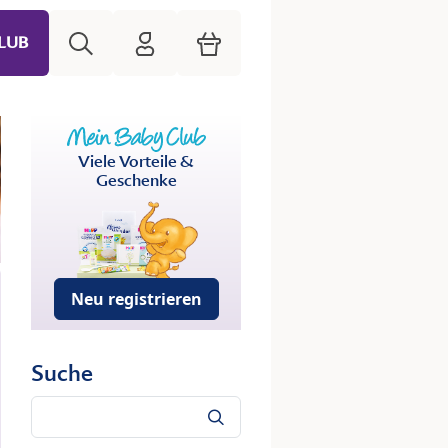
Suche
HiPP Mein Babyclub
Warenkorb
LUB
Viele Vorteile &
Geschenke
Neu registrieren
Suche
Suche