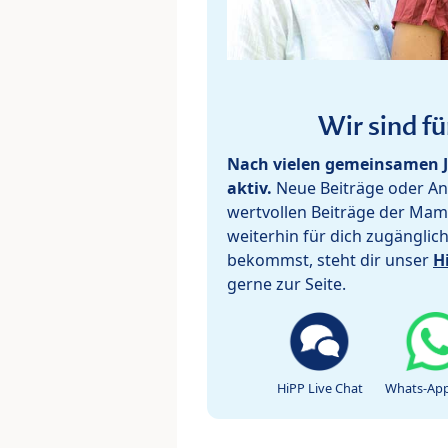
Wir sind fü
Nach vielen gemeinsamen J
aktiv.
Neue Beiträge oder Ant
wertvollen Beiträge der Mam
weiterhin für dich zugänglic
bekommst, steht dir unser
H
gerne zur Seite.
HiPP Live Chat
Whats-App