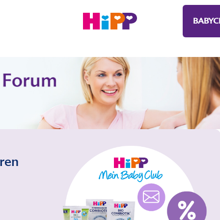
BABYC
eren