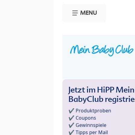
Skip to main content
MENU
Jetzt im HiPP Mein
BabyClub registri
✔️ Produktproben
✔️ Coupons
✔️ Gewinnspiele
✔️ Tipps per Mail