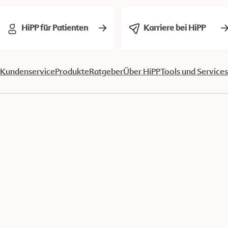
HiPP für Patienten
Karriere bei HiPP
Kundenservice
Produkte
Ratgeber
Über HiPP
Tools und Services