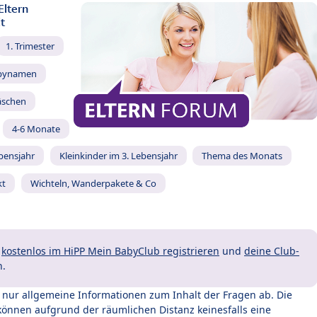
Eltern
t
1. Trimester
bynamen
äschen
4-6 Monate
ebensjahr
Kleinkinder im 3. Lebensjahr
Thema des Monats
kt
Wichteln, Wanderpakete & Co
t
kostenlos im HiPP Mein BabyClub registrieren
und
deine Club-
n.
t nur allgemeine Informationen zum Inhalt der Fragen ab. Die
können aufgrund der räumlichen Distanz keinesfalls eine