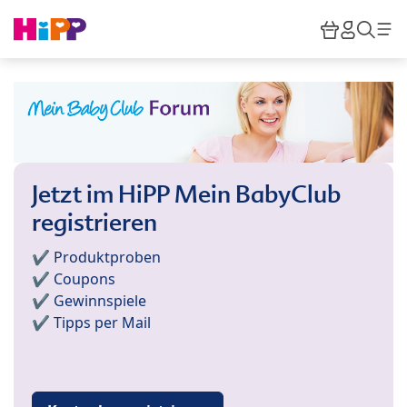
Skip to main content
Warenkor
HiPP M
Such
Jetzt im HiPP Mein BabyClub
registrieren
✔️ Produktproben
✔️ Coupons
✔️ Gewinnspiele
✔️ Tipps per Mail