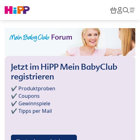
Skip to main content
Warenkor
HiPP M
Such
Jetzt im HiPP Mein BabyClub
registrieren
✔️ Produktproben
✔️ Coupons
✔️ Gewinnspiele
✔️ Tipps per Mail