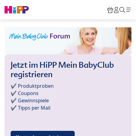
Skip to main content
Warenkor
HiPP M
Such
Jetzt im HiPP Mein BabyClub
registrieren
✔️ Produktproben
✔️ Coupons
✔️ Gewinnspiele
✔️ Tipps per Mail