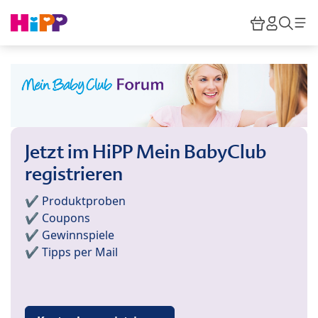
Skip to main content
Warenkor
HiPP M
Such
Jetzt im HiPP Mein BabyClub
registrieren
✔️ Produktproben
✔️ Coupons
✔️ Gewinnspiele
✔️ Tipps per Mail