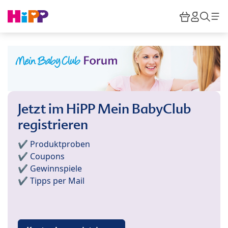
Skip to main content
Warenkor
HiPP M
Such
Jetzt im HiPP Mein BabyClub
registrieren
✔️ Produktproben
✔️ Coupons
✔️ Gewinnspiele
✔️ Tipps per Mail