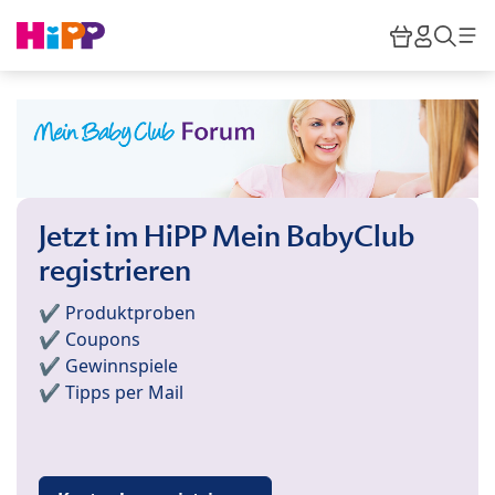
Skip to main content
Warenkor
HiPP M
Such
Jetzt im HiPP Mein BabyClub
registrieren
✔️ Produktproben
✔️ Coupons
✔️ Gewinnspiele
✔️ Tipps per Mail