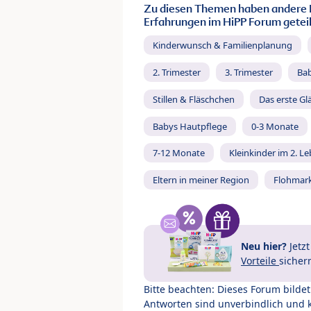
Zu diesen Themen haben andere 
Erfahrungen im HiPP Forum geteil
Kinderwunsch & Familienplanung
2. Trimester
3. Trimester
Ba
Stillen & Fläschchen
Das erste Gl
Babys Hautpflege
0-3 Monate
7-12 Monate
Kleinkinder im 2. L
Eltern in meiner Region
Flohmar
Neu hier?
Jetz
Vorteile
sicher
Bitte beachten: Dieses Forum bilde
Antworten sind unverbindlich und 