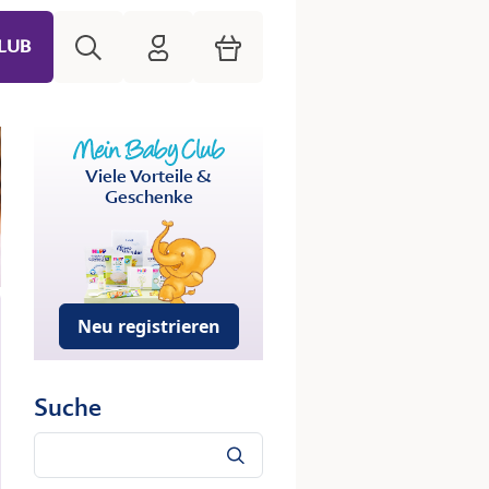
Suche
HiPP Mein Babyclub
Warenkorb
LUB
Viele Vorteile &
Geschenke
Neu registrieren
Suche
Suche