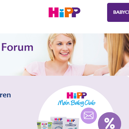
BABYC
eren