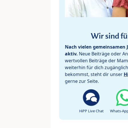
Wir sind fü
Nach vielen gemeinsamen J
aktiv.
Neue Beiträge oder Ant
wertvollen Beiträge der Mam
weiterhin für dich zugänglic
bekommst, steht dir unser
H
gerne zur Seite.
HiPP Live Chat
Whats-App