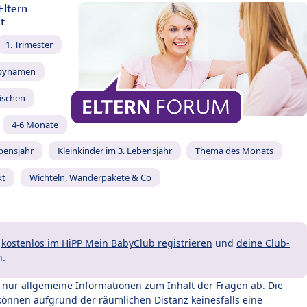
Eltern
t
1. Trimester
bynamen
äschen
4-6 Monate
ebensjahr
Kleinkinder im 3. Lebensjahr
Thema des Monats
kt
Wichteln, Wanderpakete & Co
t
kostenlos im HiPP Mein BabyClub registrieren
und
deine Club-
n.
t nur allgemeine Informationen zum Inhalt der Fragen ab. Die
können aufgrund der räumlichen Distanz keinesfalls eine