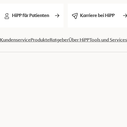
HiPP für Patienten
Karriere bei HiPP
Kundenservice
Produkte
Ratgeber
Über HiPP
Tools und Services