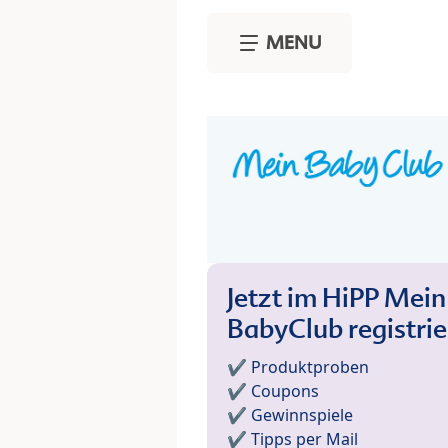
Skip to main content
MENU
Jetzt im HiPP Mein
BabyClub registri
✔️ Produktproben
✔️ Coupons
✔️ Gewinnspiele
✔️ Tipps per Mail