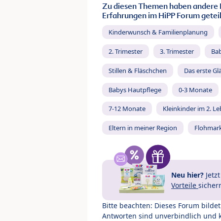
Zu diesen Themen haben andere 
Erfahrungen im HiPP Forum geteil
Kinderwunsch & Familienplanung
2. Trimester
3. Trimester
Ba
Stillen & Fläschchen
Das erste Gl
Babys Hautpflege
0-3 Monate
7-12 Monate
Kleinkinder im 2. L
Eltern in meiner Region
Flohmar
Neu hier?
Jetz
Vorteile
sicher
Bitte beachten: Dieses Forum bilde
Antworten sind unverbindlich und 