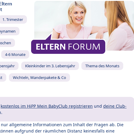
Eltern
t
1. Trimester
bynamen
äschen
4-6 Monate
ebensjahr
Kleinkinder im 3. Lebensjahr
Thema des Monats
kt
Wichteln, Wanderpakete & Co
t
kostenlos im HiPP Mein BabyClub registrieren
und
deine Club-
n.
t nur allgemeine Informationen zum Inhalt der Fragen ab. Die
können aufgrund der räumlichen Distanz keinesfalls eine