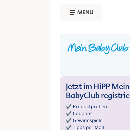
Skip to main content
MENU
Jetzt im HiPP Mein
BabyClub registri
✔️ Produktproben
✔️ Coupons
✔️ Gewinnspiele
✔️ Tipps per Mail