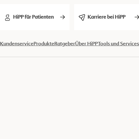
HiPP für Patienten
Karriere bei HiPP
Kundenservice
Produkte
Ratgeber
Über HiPP
Tools und Services