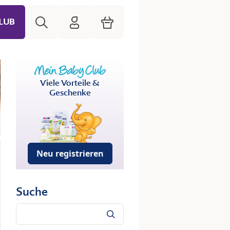
Suche
HiPP Mein Babyclub
Warenkorb
LUB
Viele Vorteile &
Geschenke
Neu registrieren
Suche
Suche