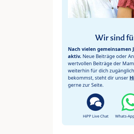
Wir sind fü
Nach vielen gemeinsamen J
aktiv.
Neue Beiträge oder Ant
wertvollen Beiträge der Mam
weiterhin für dich zugänglic
bekommst, steht dir unser
H
gerne zur Seite.
HiPP Live Chat
Whats-App