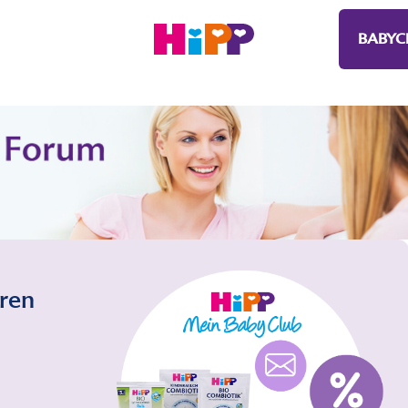
BABYC
eren