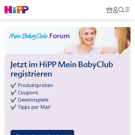
Skip to main content
Warenkor
HiPP M
Such
Jetzt im HiPP Mein BabyClub
registrieren
✔️ Produktproben
✔️ Coupons
✔️ Gewinnspiele
✔️ Tipps per Mail