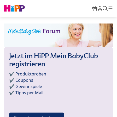
Skip to main content
Warenkor
HiPP M
Such
Jetzt im HiPP Mein BabyClub
registrieren
✔️ Produktproben
✔️ Coupons
✔️ Gewinnspiele
✔️ Tipps per Mail