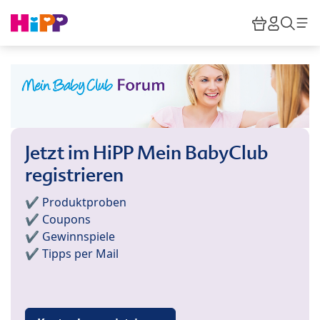
Skip to main content
Warenkor
HiPP M
Such
Jetzt im HiPP Mein BabyClub
registrieren
✔️ Produktproben
✔️ Coupons
✔️ Gewinnspiele
✔️ Tipps per Mail