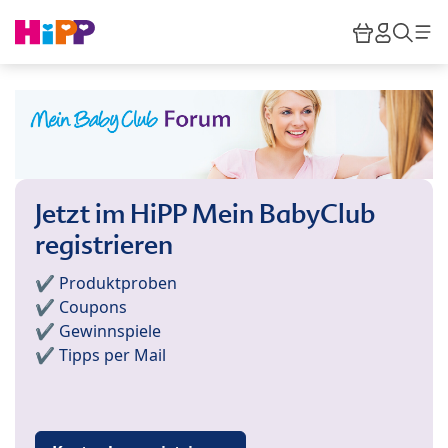
Skip to main content
Warenkor
HiPP M
Such
Jetzt im HiPP Mein BabyClub
registrieren
✔️ Produktproben
✔️ Coupons
✔️ Gewinnspiele
✔️ Tipps per Mail