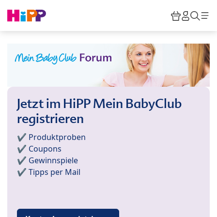
Skip to main content
Warenkor
HiPP M
Such
Jetzt im HiPP Mein BabyClub
registrieren
✔️ Produktproben
✔️ Coupons
✔️ Gewinnspiele
✔️ Tipps per Mail