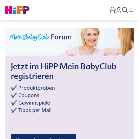
Skip to main content
Warenkor
HiPP M
Such
Jetzt im HiPP Mein BabyClub
registrieren
✔️ Produktproben
✔️ Coupons
✔️ Gewinnspiele
✔️ Tipps per Mail