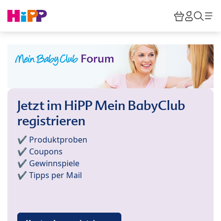
Skip to main content
Warenkor
HiPP M
Such
Jetzt im HiPP Mein BabyClub
registrieren
✔️ Produktproben
✔️ Coupons
✔️ Gewinnspiele
✔️ Tipps per Mail