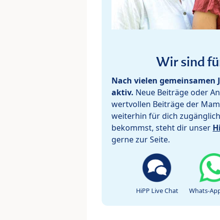
Wir sind fü
Nach vielen gemeinsamen J
aktiv.
Neue Beiträge oder Ant
wertvollen Beiträge der Mam
weiterhin für dich zugänglic
bekommst, steht dir unser
H
gerne zur Seite.
HiPP Live Chat
Whats-App