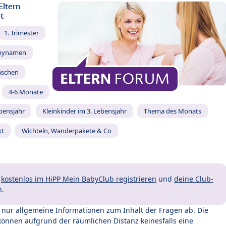
Eltern
t
1. Trimester
bynamen
äschen
4-6 Monate
ebensjahr
Kleinkinder im 3. Lebensjahr
Thema des Monats
kt
Wichteln, Wanderpakete & Co
t
kostenlos im HiPP Mein BabyClub registrieren
und
deine Club-
n.
t nur allgemeine Informationen zum Inhalt der Fragen ab. Die
können aufgrund der räumlichen Distanz keinesfalls eine