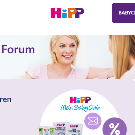
BABYC
eren