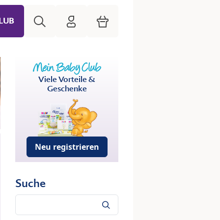
Suche
HiPP Mein Babyclub
Warenkorb
LUB
Viele Vorteile &
Geschenke
Neu registrieren
Suche
Suche