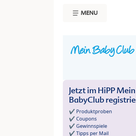
Skip to main content
MENU
Jetzt im HiPP Mein
BabyClub registri
✔️ Produktproben
✔️ Coupons
✔️ Gewinnspiele
✔️ Tipps per Mail