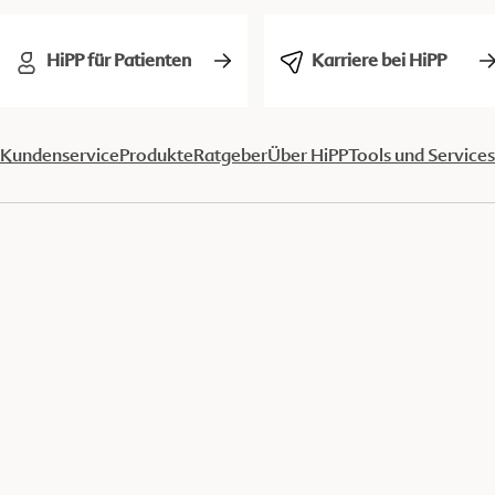
HiPP für Patienten
Karriere bei HiPP
Kundenservice
Produkte
Ratgeber
Über HiPP
Tools und Services