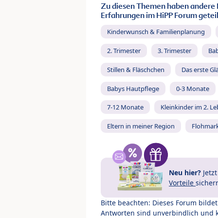
Zu diesen Themen haben andere 
Erfahrungen im HiPP Forum geteil
Kinderwunsch & Familienplanung
2. Trimester
3. Trimester
Ba
Stillen & Fläschchen
Das erste Gl
Babys Hautpflege
0-3 Monate
7-12 Monate
Kleinkinder im 2. L
Eltern in meiner Region
Flohmar
Neu hier?
Jetz
Vorteile
sicher
Bitte beachten: Dieses Forum bilde
Antworten sind unverbindlich und 