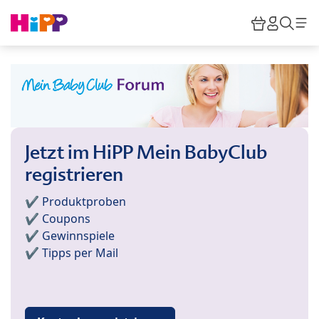
Skip to main content
Warenkor
HiPP M
Such
Jetzt im HiPP Mein BabyClub
registrieren
✔️ Produktproben
✔️ Coupons
✔️ Gewinnspiele
✔️ Tipps per Mail