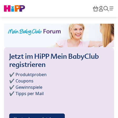
Skip to main content
Warenkor
HiPP M
Such
Jetzt im HiPP Mein BabyClub
registrieren
✔️ Produktproben
✔️ Coupons
✔️ Gewinnspiele
✔️ Tipps per Mail