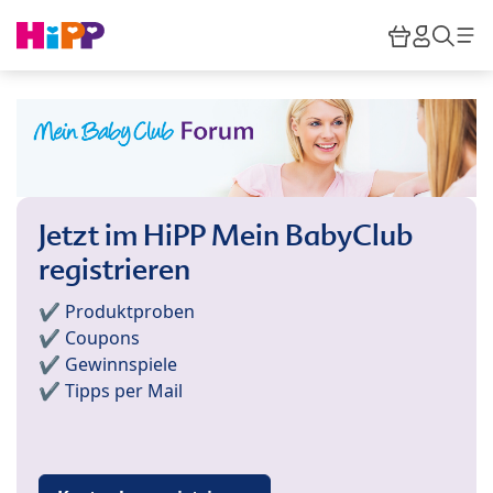
Skip to main content
Warenkor
HiPP M
Such
Jetzt im HiPP Mein BabyClub
registrieren
✔️ Produktproben
✔️ Coupons
✔️ Gewinnspiele
✔️ Tipps per Mail