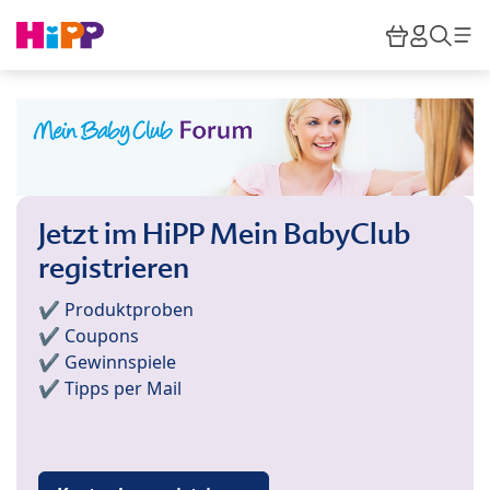
Skip to main content
Warenkor
HiPP M
Such
Jetzt im HiPP Mein BabyClub
registrieren
✔️ Produktproben
✔️ Coupons
✔️ Gewinnspiele
✔️ Tipps per Mail