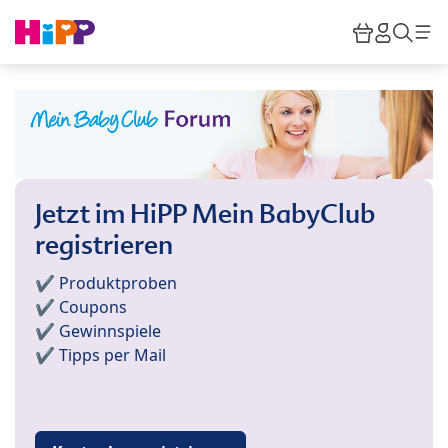
Skip to main content
Warenkor
HiPP M
Such
Jetzt im HiPP Mein BabyClub
registrieren
✔️ Produktproben
✔️ Coupons
✔️ Gewinnspiele
✔️ Tipps per Mail